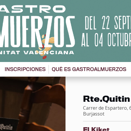
INSCRIPCIONES
QUÉ ES GASTROALMUERZOS
Rte.Quitin
Carrer de Espartero, 
Burjassot
El Kiket