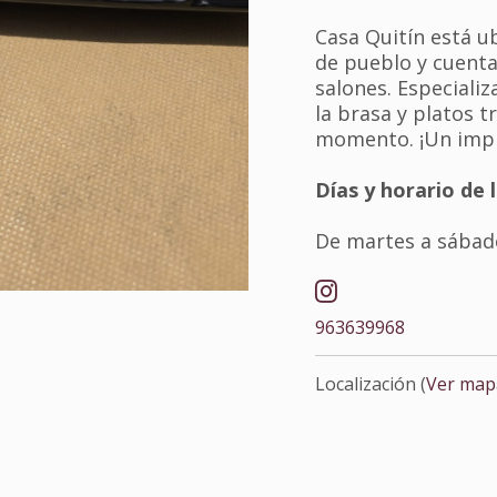
Casa Quitín está u
de pueblo y cuenta
salones. Especiali
la brasa y platos t
momento. ¡Un impr
Días y horario de 
De martes a sábado
963639968
Localización (
Ver map