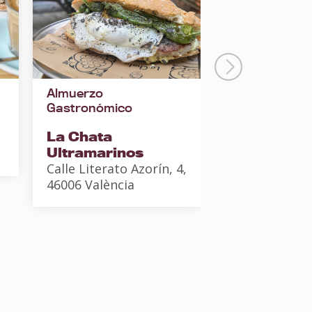
Almuerzo
Cuadrero
Gastronómico
La Cuadra
La Chata
Calle Serpis, 
Ultramarinos
València
Calle Literato Azorín, 4,
46006 València