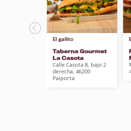
o
El gallito
dra
Taberna Gourmet
pis, 2, 46021
La Casota
Calle Casota 8, bajo 2
derecha, 46200
Paiporta