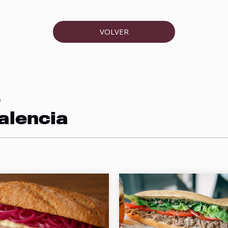
VOLVER
e
alencia