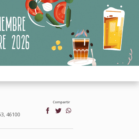
Compartir
63, 46100
facebook
twitter
whatsapp