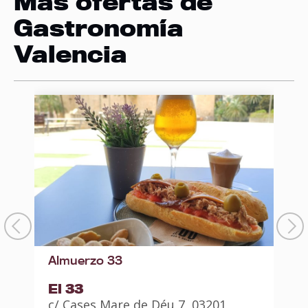
Más ofertas de
Gastronomía
Valencia
Almuerzo 33
El 33
c/ Cases Mare de Déu 7, 03201
P