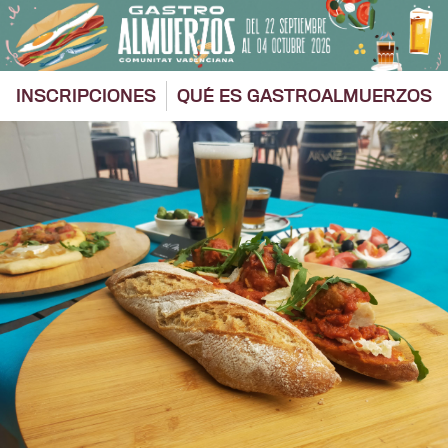
Saltar
al
contenido
INSCRIPCIONES
QUÉ ES GASTROALMUERZOS
Ver
imagen
más
grande