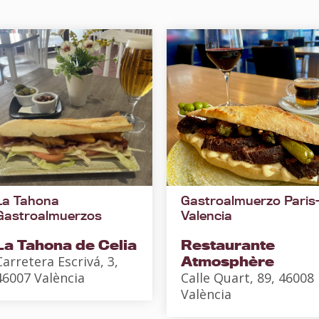
La Tahona
Gastroalmuerzo Paris
Gastroalmuerzos
Valencia
La Tahona de Celia
Restaurante
Carretera Escrivá, 3,
Atmosphère
46007 València
Calle Quart, 89, 46008
València