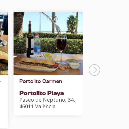
-
Portolito Carmen
Gastro-Esmor
ALENAR
Portolito Playa
ALENAR B
Paseo de Neptuno, 34,
Mediterrá
46011 València
C/Martinez Cub
bajo, 46002 V