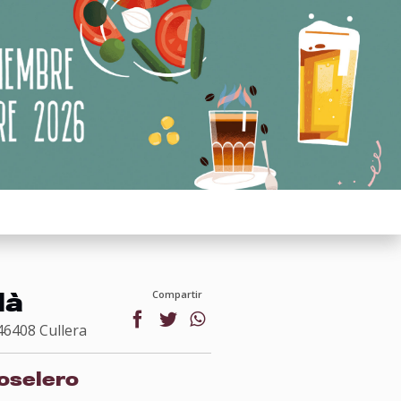
là
Compartir
 46408 Cullera
facebook
twitter
whatsapp
oselero