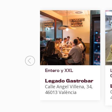
smorzaret
Entero y XXL
Legado Gastrobar
R Bodega
Calle Angel Villena, 34,
rránea
46013 València
z Cubells, 6,
02 València