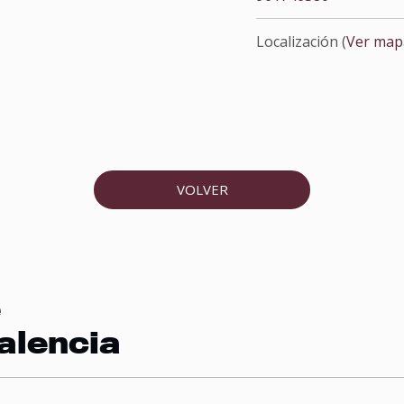
Localización (
Ver map
VOLVER
e
alencia