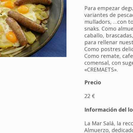
Para empezar degu
variantes de pesc
mulladors, …con to
snaks. Como almuer
caballo, brascadas
para rellenar nues
Como postres delic
Como remate, cafe
comensal, con sug
«CREMAETS».
Precio
22 €
Información del lo
La Mar Salá, la re
Almuerzo, dedicado