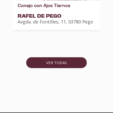
Conejo con Ajos Tiernos
RAFEL DE PEGO
Avgda. de Fontilles, 11, 03780 Pego
P
VER TODAS