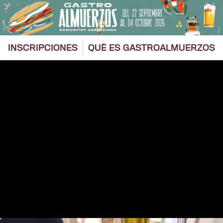
Saltar
al
contenido
INSCRIPCIONES
QUÉ ES GASTROALMUERZOS
Ver
imagen
más
grande